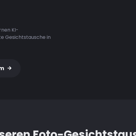
rnen KI-
te Gesichtstausche in
um
eren Foto-Gesichtstau