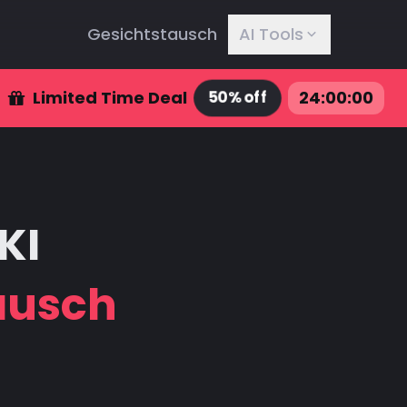
Gesichtstausch
AI Tools
Limited Time Deal
24
:
00
:
00
50% off
KI
ausch