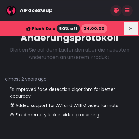
AIFaceSwap
Dis
50% off
Flash Sale
24
:
00
:
00
Änderungsprotokoll
Bleiben Sie auf dem Laufenden über die neuesten
Änderungen an unserem Produkt.
almost 2 years ago
🚀 Improved face detection algorithm for better
accuracy
🎥 Added support for AVI and WEBM video formats
🐞 Fixed memory leak in video processing